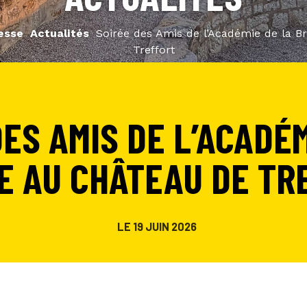
esse
Actualités
Soirée des Amis de l’Académie de la B
Treffort
DES AMIS DE L’ACADÉM
E AU CHÂTEAU DE TR
LE 19 JUIN 2026